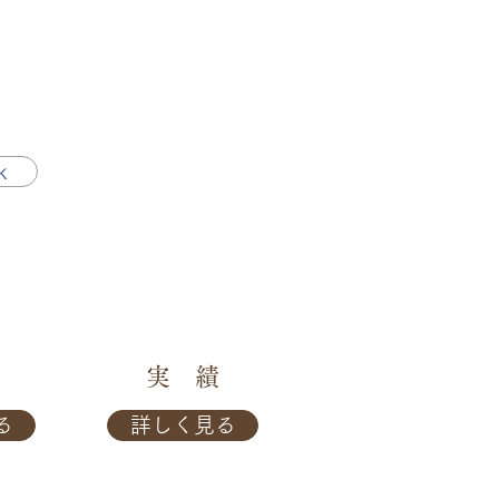
k
実 績
見る
詳しく見る